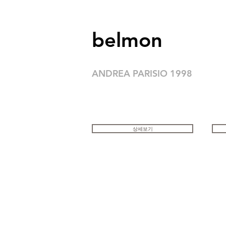
belmon
ANDREA PARISIO 1998
상세보기